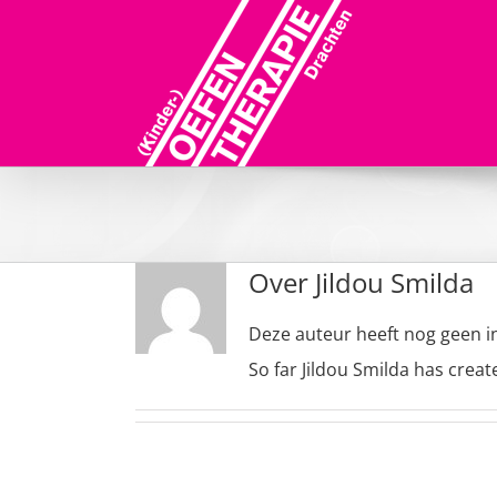
Ga
naar
inhoud
Over
Jildou Smilda
Deze auteur heeft nog geen in
So far Jildou Smilda has creat